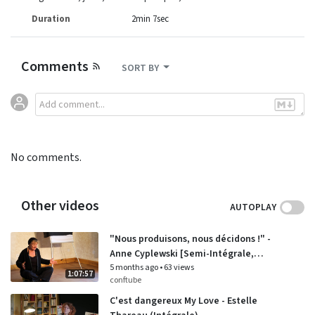
Duration
2min 7sec
Comments
SORT BY
No comments.
Other videos
AUTOPLAY
"Nous produisons, nous décidons !" -
Anne Cyplewski [Semi-Intégrale,
Sortie de chantier]
5 months ago
•
63 views
1:07:57
conftube
C'est dangereux My Love - Estelle