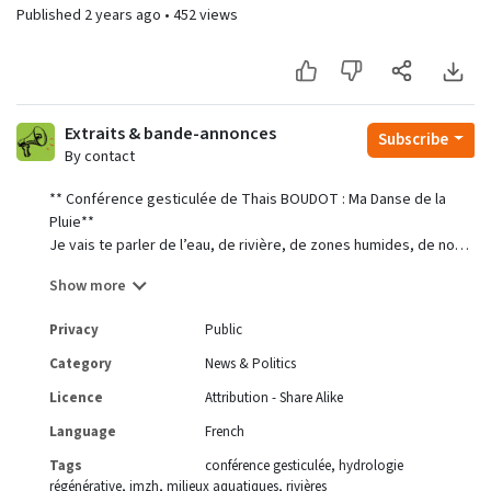
Published
2 years ago
•
452 views
Extraits & bande-annonces
Subscribe
By contact
** Conférence gesticulée de Thais BOUDOT : Ma Danse de la
Pluie**
Je vais te parler de l’eau, de rivière, de zones humides, de nos
paysages, je vais y mêler mes peurs et mes espoirs en
Show more
espérant t’apporter des connaissances aquatiques, tu me diras
!
Privacy
Public
https://conferences-gesticulees.net/conferences/ma-danse-
de-la-pluie/
Category
News & Politics
Licence
Attribution - Share Alike
Language
French
Tags
conférence gesticulée
hydrologie
régénérative
jmzh
milieux aquatiques
rivières